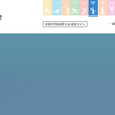
サッカ
ハンド
軟式野
陸上
水泳
バスケ
体操
新体操
ー
ボール
球
会
全国中学校体育大会
総合サイト