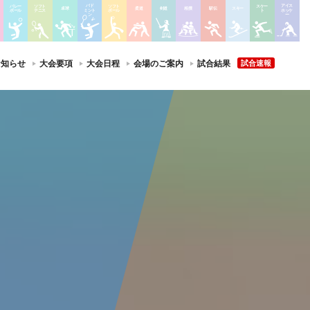
バド
アイス
バレー
ソフト
ソフト
スケー
卓球
柔道
剣道
相撲
駅伝
スキー
ミント
ホッケ
ボール
テニス
ボール
ト
ン
ー
お知らせ
大会要項
大会日程
会場のご案内
試合結果
試合速報