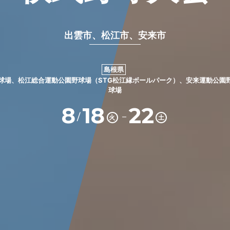
出雲市、松江市、安来市
島根県
球場、松江総合運動公園野球場（STG松江縁ボールパーク）、安来運動公園
球場
8
18
22
－
/
火
土