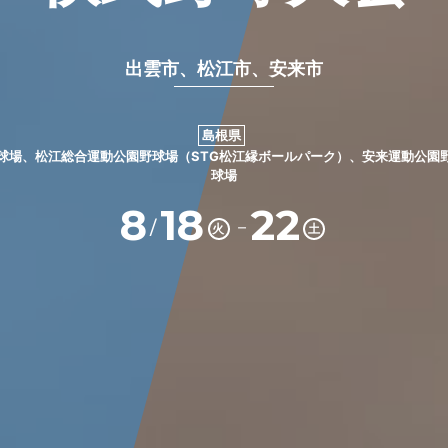
出雲市、松江市、安来市
島根県
球場、松江総合運動公園野球場（STG松江縁ボールパーク）、安来運動公園
球場
8
18
22
－
/
火
土