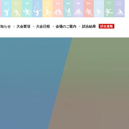
バド
アイス
バレー
ソフト
ソフト
スケー
卓球
柔道
剣道
相撲
駅伝
スキー
ミント
ホッケ
ボール
テニス
ボール
ト
ン
ー
お知らせ
大会要項
大会日程
会場のご案内
試合結果
試合速報