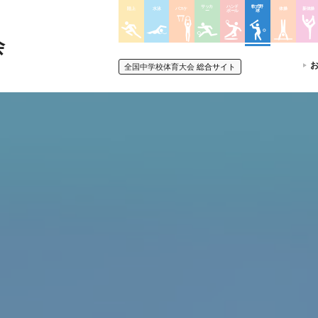
サッカ
ハンド
軟式野
陸上
水泳
バスケ
体操
新体操
ー
ボール
球
会
全国中学校体育大会
総合サイト